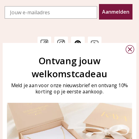
Email
Aanmelden
Ontvang jouw
Klantenservice
KAYA Sieraden
welkomstcadeau
Bellen of WhatsApp Ma-Vr
Veelgestelde vragen
tussen 09:00-17:00
Sieraden onderhouden
Meld je aan voor onze nieuwsbrief en ontvang 10%
Tel: 0850003187
korting op je eerste aankoop.
Blog
WhatsApp: 0850003187
klantenservice@kayasierade
n.nl
Producten
KAYA Sieraden