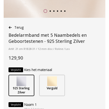
Terug
Bedelarmband met 5 Naambedels en
Geboortestenen - 925 Sterling Zilver
Art#: 21 cm R1B28-31 / 12 mm disc / Roline / Los
129,90
Kies het materiaal
Verplicht
925 Sterling
Verguld
Zilver
Naam 1
Verplicht
Max 12 tekens