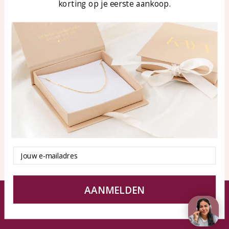
korting op je eerste aankoop.
Blog
WhatsApp: 0850003187
klantenservice@kayasierade
n.nl
Producten
KAYA Sieraden
Alle producten
Over ons
Nieuwe producten
Samenwerken?
Aanbiedingen
Tips en Advies
Duurzaamheid
Email
AANMELDEN
© KAYA Sieraden
Algemene voorwaarden
Disclaimer
Privacy Policy
Sitemap