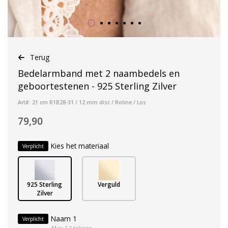
Terug
Bedelarmband met 2 naambedels en
geboortestenen - 925 Sterling Zilver
Art#: 21 cm R1B28-31 / 12 mm disc / Roline / Los
79,90
Kies het materiaal
Verplicht
925 Sterling
Verguld
Zilver
Naam 1
Verplicht
Max 12 tekens