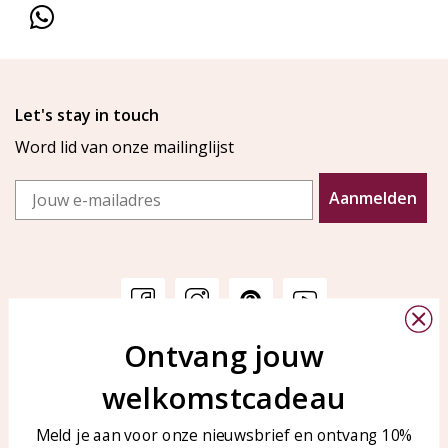
Let's stay in touch
Word lid van onze mailinglijst
Email
Aanmelden
Ontvang jouw
Klantenservice
KAYA Sieraden
welkomstcadeau
Bellen of WhatsApp Ma-Vr
Veelgestelde vragen
tussen 09:00-17:00
Sieraden onderhouden
Meld je aan voor onze nieuwsbrief en ontvang 10%
Tel: 0850003187