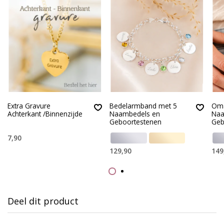
Extra Gravure
Bedelarmband met 5
Oma
Achterkant /Binnenzijde
Naambedels en
Naa
Geboortestenen
Geb
7,90
129,90
149
Deel dit product