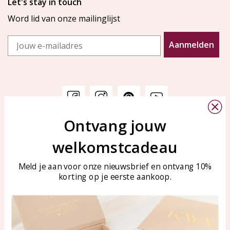
Let's stay in touch
Word lid van onze mailinglijst
Email
Aanmelden
Ontvang jouw
Klantenservice
KAYA Sieraden
welkomstcadeau
Bellen of WhatsApp Ma-Vr
Veelgestelde vragen
tussen 09:00-17:00
Sieraden onderhouden
Meld je aan voor onze nieuwsbrief en ontvang 10%
Tel: 0850003187
korting op je eerste aankoop.
Blog
WhatsApp: 0850003187
klantenservice@kayasierade
n.nl