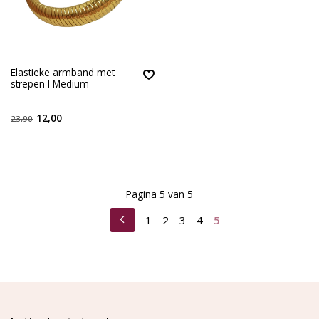
Elastieke armband met
strepen I Medium
12,00
23,90
Pagina 5 van 5
1
2
3
4
5