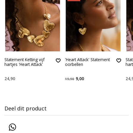
Statement Ketting vijf
'Heart Attack' Statement
Stat
hartjes 'Heart Attack'
oorbellen
hart
24,90
9,00
24,
19,90
Deel dit product