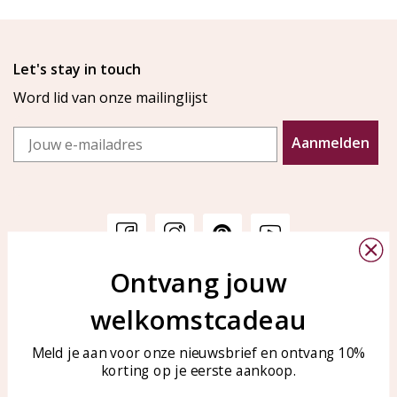
Let's stay in touch
Word lid van onze mailinglijst
Email
Aanmelden
Ontvang jouw
Klantenservice
KAYA Sieraden
welkomstcadeau
Bellen of WhatsApp Ma-Vr
Veelgestelde vragen
tussen 09:00-17:00
Sieraden onderhouden
Meld je aan voor onze nieuwsbrief en ontvang 10%
Tel: 0850003187
korting op je eerste aankoop.
Blog
WhatsApp: 0850003187