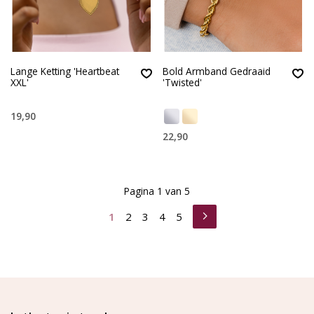
Lange Ketting 'Heartbeat
Bold Armband Gedraaid
XXL'
'Twisted'
19,90
22,90
Pagina 1 van 5
1
2
3
4
5