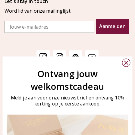
Let's stay in touch
Word lid van onze mailinglijst
Email
Aanmelden
Ontvang jouw
Klantenservice
KAYA Sieraden
welkomstcadeau
Bellen of WhatsApp Ma-Vr
Veelgestelde vragen
tussen 09:00-17:00
Sieraden onderhouden
Meld je aan voor onze nieuwsbrief en ontvang 10%
Tel: 0850003187
korting op je eerste aankoop.
Blog
WhatsApp: 0850003187
klantenservice@kayasierade
n.nl