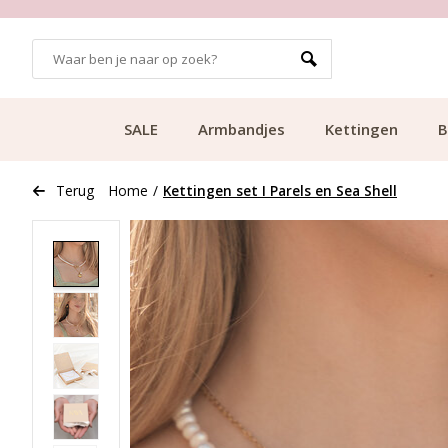
GRATIS BEZORGING VANAF €49.99
SALE
Armbandjes
Kettingen
B
Terug
Home
/
Kettingen set I Parels en Sea Shell