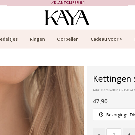
KLANTCIJFER 9.1
edeltjes
Ringen
Oorbellen
Cadeau voor >
Kettingen 
Art#: Parelketting R15B24 
47,90
Bezorging:
Di
-
+