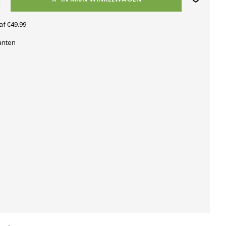
af €49.99
anten