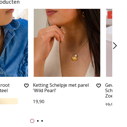
roducten
-55%
Groot
Ketting Schelpje met parel
Gevlochte
teel
'Wild Pearl'
Schakela
Zoetwater
19,90
9,00
19,90