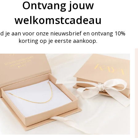
Ontvang jouw
welkomstcadeau
d je aan voor onze nieuwsbrief en ontvang 10%
korting op je eerste aankoop.
ay in touch
an onze mailinglijst
Aanmelden
eraden
of WhatsApp Ma-Vr
09:00-17:00