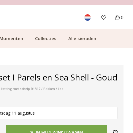
700.000+ TEVREDEN KLANTEN
0
Momenten
Collecties
Alle sieraden
set I Parels en Sea Shell - Goud
/ ketting met schelp R1B17 / Pakken / Los
nsdag 11 augustus
IN MIJN WINKELWAGEN