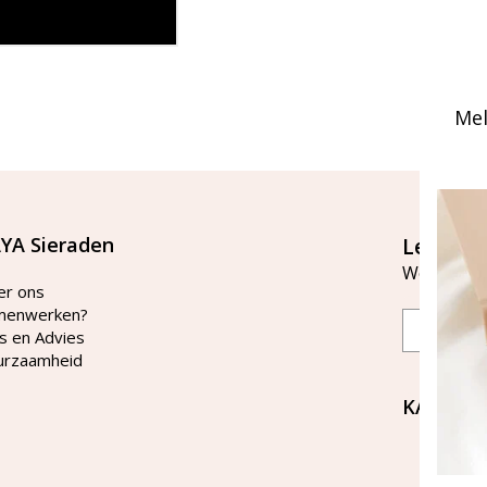
Mel
YA Sieraden
Let's st
Word lid v
er ons
menwerken?
Email
s en Advies
urzaamheid
KAYA Si
Bellen 
tussen 