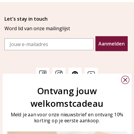
Let's stay in touch
Word lid van onze mailinglijst
Email
Aanmelden
Ontvang jouw
Klantenservice
KAYA Sieraden
welkomstcadeau
Bellen of WhatsApp Ma-Vr
Veelgestelde vragen
tussen 09:00-17:00
Sieraden onderhouden
Meld je aan voor onze nieuwsbrief en ontvang 10%
Tel: 0850003187
korting op je eerste aankoop.
Blog
WhatsApp: 0850003187