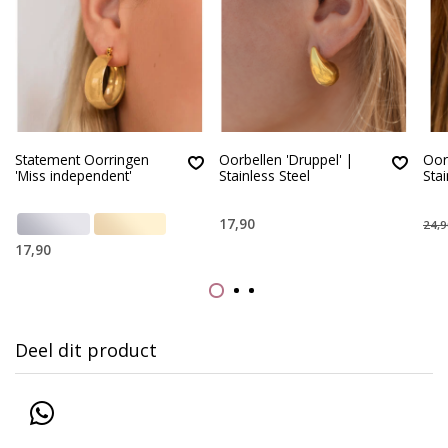
Statement Oorringen
Oorbellen 'Druppel' |
Oorr
'Miss independent'
Stainless Steel
Stai
17,90
24,9
17,90
Deel dit product