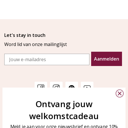
Let's stay in touch
Word lid van onze mailinglijst
Email
Aanmelden
Ontvang jouw
Klantenservice
KAYA Sieraden
welkomstcadeau
Bellen of WhatsApp Ma-Vr
Veelgestelde vragen
tussen 09:00-17:00
Sieraden onderhouden
Meld je aan voor onze nieuwsbrief en ontvang 10%