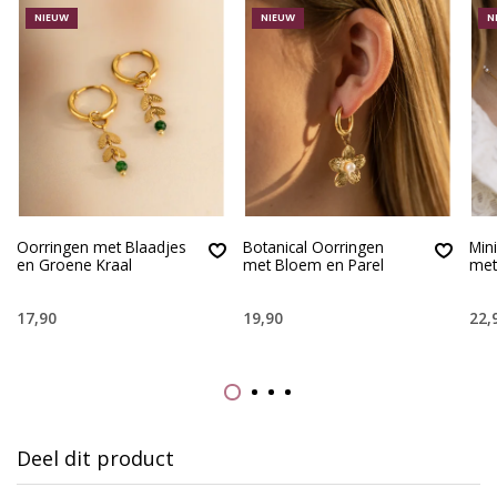
NIEUW
NIEUW
N
Oorringen met Blaadjes
Botanical Oorringen
Mini
en Groene Kraal
met Bloem en Parel
met
17,90
19,90
22,
Deel dit product