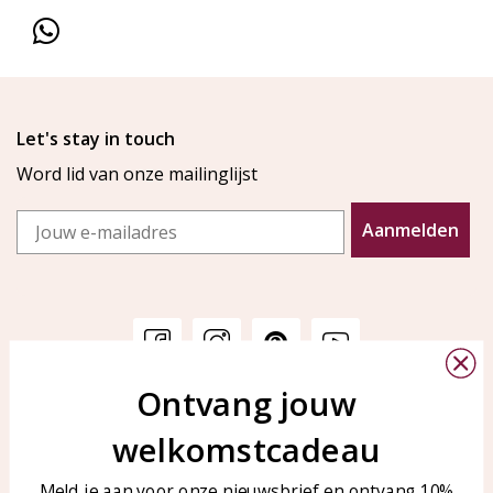
Let's stay in touch
Word lid van onze mailinglijst
Email
Aanmelden
Ontvang jouw
Klantenservice
KAYA Sieraden
welkomstcadeau
Bellen of WhatsApp Ma-Vr
Veelgestelde vragen
tussen 09:00-17:00
Sieraden onderhouden
Meld je aan voor onze nieuwsbrief en ontvang 10%