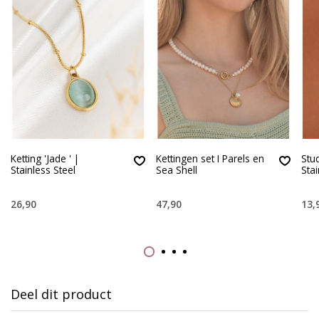
Ketting 'Jade ' |
Kettingen set I Parels en
Stud
Stainless Steel
Sea Shell
Stai
26,90
47,90
13,
Deel dit product