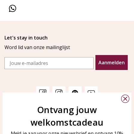
Let's stay in touch
Word lid van onze mailinglijst
Email
Aanmelden
Ontvang jouw
Klantenservice
KAYA Sieraden
welkomstcadeau
Bellen of WhatsApp Ma-Vr
Veelgestelde vragen
tussen 09:00-17:00
Sieraden onderhouden
Meld je aan voor onze nieuwsbrief en ontvang 10%