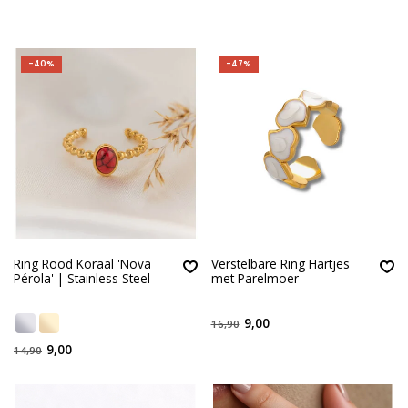
-40%
-47%
Ring Rood Koraal 'Nova
Verstelbare Ring Hartjes
Pérola' | Stainless Steel
met Parelmoer
9,00
16,90
9,00
14,90