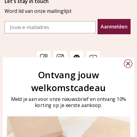
Let's stay in touch
Word lid van onze mailinglijst
Email
Aanmelden
Ontvang jouw
Klantenservice
KAYA Sieraden
welkomstcadeau
Bellen of WhatsApp Ma-Vr
Veelgestelde vragen
tussen 09:00-17:00
Sieraden onderhouden
Meld je aan voor onze nieuwsbrief en ontvang 10%
Tel: 0850003187
korting op je eerste aankoop.
Blog
WhatsApp: 0850003187
klantenservice@kayasierade
n.nl