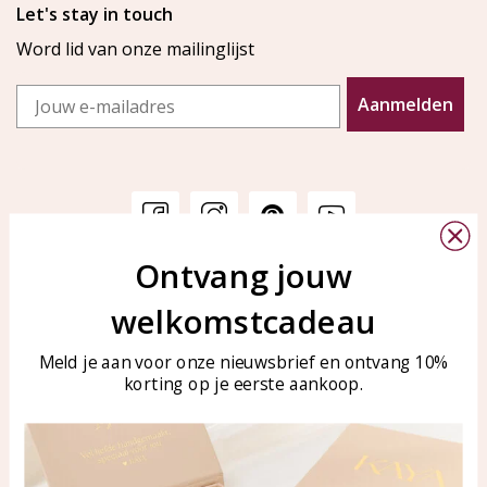
Let's stay in touch
Word lid van onze mailinglijst
Email
Aanmelden
Ontvang jouw
Klantenservice
KAYA Sieraden
welkomstcadeau
Bellen of WhatsApp Ma-Vr
Veelgestelde vragen
tussen 09:00-17:00
Sieraden onderhouden
Meld je aan voor onze nieuwsbrief en ontvang 10%
Tel: 0850003187
korting op je eerste aankoop.
Blog
WhatsApp: 0850003187
klantenservice@kayasierade
n.nl