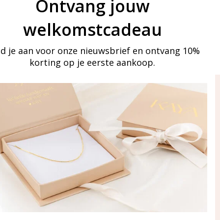
Ontvang jouw
welkomstcadeau
d je aan voor onze nieuwsbrief en ontvang 10%
korting op je eerste aankoop.
ay in touch
an onze mailinglijst
Aanmelden
eraden
of WhatsApp Ma-Vr
09:00-17:00