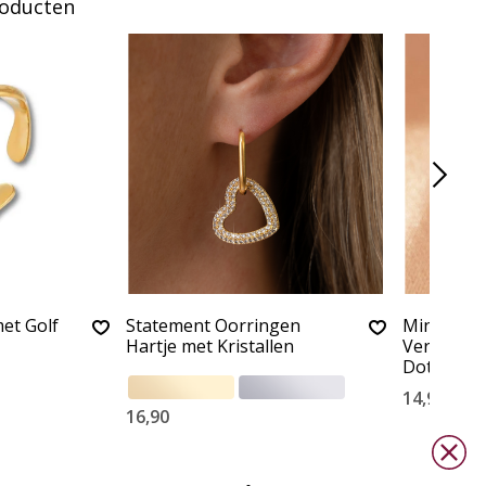
roducten
et Golf
Statement Oorringen
Minimalis
Hartje met Kristallen
Verstelbar
Dots
14,90
16,90