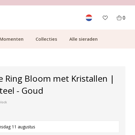
700.000+ TEVREDEN KLANTEN
0
Momenten
Collecties
Alle sieraden
e Ring Bloom met Kristallen |
Steel - Goud
plock
nsdag 11 augustus