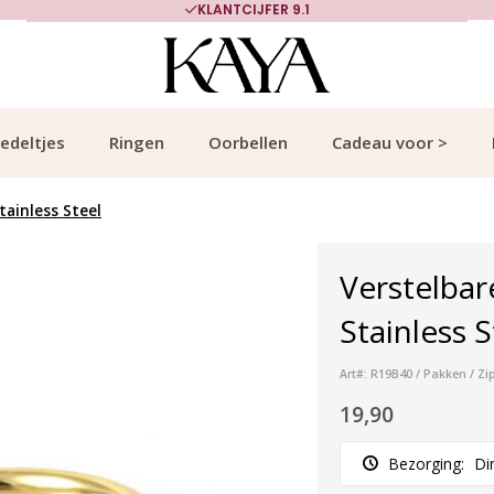
KLANTCIJFER 9.1
edeltjes
Ringen
Oorbellen
Cadeau voor >
tainless Steel
Verstelbar
Stainless 
Art#: R19B40 / Pakken / Zi
19,90
Bezorging:
Di