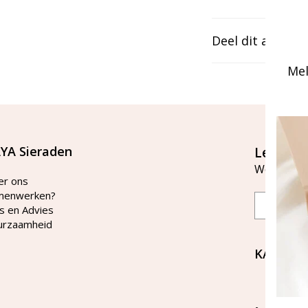
Deel dit artikel
Mel
YA Sieraden
Let's st
Word lid v
er ons
menwerken?
Email
s en Advies
urzaamheid
KAYA Si
Bellen 
tussen 