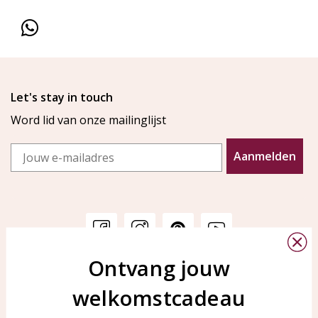
Let's stay in touch
Word lid van onze mailinglijst
Email
Aanmelden
Ontvang jouw
Klantenservice
KAYA Sieraden
welkomstcadeau
Bellen of WhatsApp Ma-Vr
Veelgestelde vragen
tussen 09:00-17:00