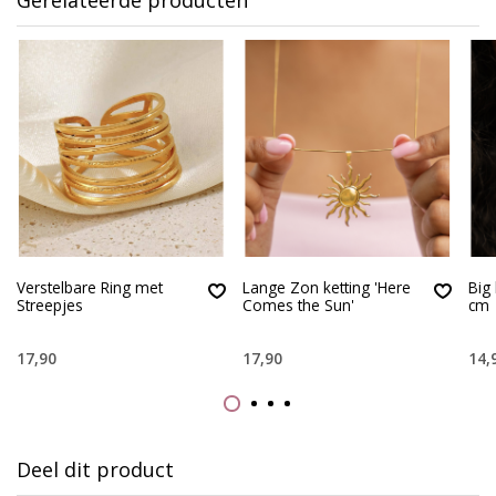
Verstelbare Ring met
Lange Zon ketting 'Here
Big
Streepjes
Comes the Sun'
cm
17,90
17,90
14,
Deel dit product