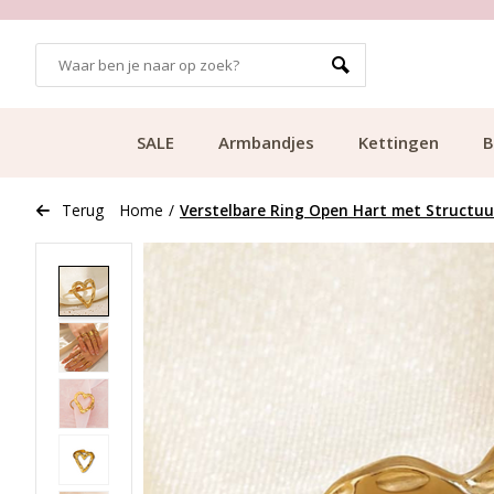
GRATIS BEZORGING VANAF €49.99
SALE
Armbandjes
Kettingen
B
Terug
Home
/
Verstelbare Ring Open Hart met Structuur