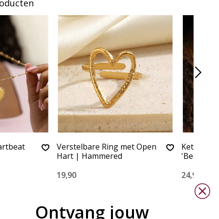
roducten
artbeat
Verstelbare Ring met Open
Ketting vi
Hart | Hammered
'Beaded H
19,90
24,90
Ontvang jouw