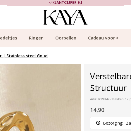
KLANTCIJFER 9.1
edeltjes
Ringen
Oorbellen
Cadeau voor >
 | Stainless steel Goud
Verstelbar
Structuur 
Art#: R19B42 / Pakken / Zi
14,90
Bezorging:
Za