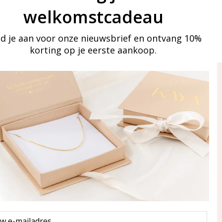
welkomstcadeau
d je aan voor onze nieuwsbrief en ontvang 10%
korting op je eerste aankoop.
ay in touch
an onze mailinglijst
Aanmelden
eraden
of WhatsApp Ma-Vr
09:00-17:00
5 000 31 87
l