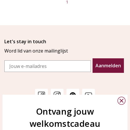
1
Let's stay in touch
Word lid van onze mailinglijst
Email
Aanmelden
Ontvang jouw
Klantenservice
KAYA Sieraden
welkomstcadeau
Bellen of WhatsApp Ma-Vr
Veelgestelde vragen
tussen 09:00-17:00