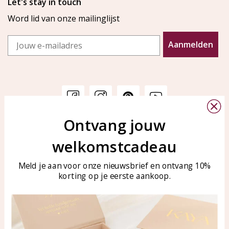
Let's stay in touch
Word lid van onze mailinglijst
Email
Aanmelden
Ontvang jouw
Klantenservice
KAYA Sieraden
welkomstcadeau
Bellen of WhatsApp Ma-Vr
Veelgestelde vragen
tussen 09:00-17:00
Sieraden onderhouden
Meld je aan voor onze nieuwsbrief en ontvang 10%
Tel: 0850003187
korting op je eerste aankoop.
Blog
WhatsApp: 0850003187
klantenservice@kayasierade
n.nl