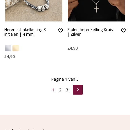
Heren schakelketting 3
Stalen herenketting Kruis
initialen | 4 mm
| Zilver
24,90
54,90
Pagina 1 van 3
1
2
3