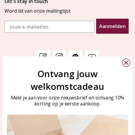
Let's stay in touch
Word lid van onze mailinglijst
Email
Aanmelden
Ontvang jouw
Klantenservice
KAYA Sieraden
welkomstcadeau
Bellen of WhatsApp Ma-Vr
Veelgestelde vragen
tussen 09:00-17:00
Sieraden onderhouden
Meld je aan voor onze nieuwsbrief en ontvang 10%
Tel: 0850003187
korting op je eerste aankoop.
Blog
WhatsApp: 0850003187
klantenservice@kayasierade
n.nl