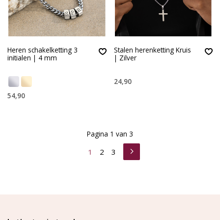
Heren schakelketting 3
Stalen herenketting Kruis
initialen | 4 mm
| Zilver
24,90
54,90
Pagina 1 van 3
1
2
3