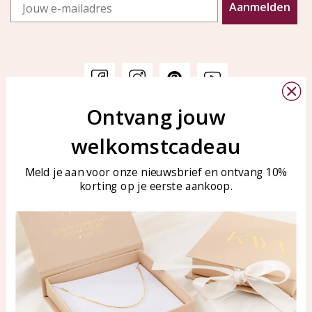
Email
Aanmelden
Ontvang jouw
Klantenservice
KAYA Sieraden
welkomstcadeau
Bellen of WhatsApp Ma-Vr
Veelgestelde vragen
tussen 09:00-17:00
Sieraden onderhouden
Meld je aan voor onze nieuwsbrief en ontvang 10%
Tel: 0850003187
korting op je eerste aankoop.
Blog
WhatsApp: 0850003187
klantenservice@kayasierade
n.nl
Producten
KAYA Sieraden
Alle producten
Over ons