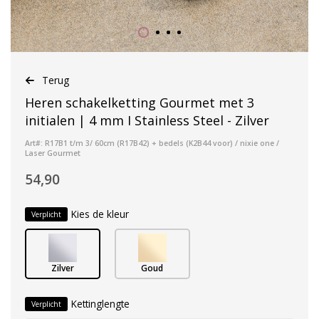
Terug
Heren schakelketting Gourmet met 3
initialen | 4 mm I Stainless Steel - Zilver
Art#: R17B1 t/m 3/ 60cm (R17B42) + bedels (K2B44 voor) / nixie one /
Laser Gourmet
54,90
Kies de kleur
Verplicht
Zilver
Goud
Kettinglengte
Verplicht