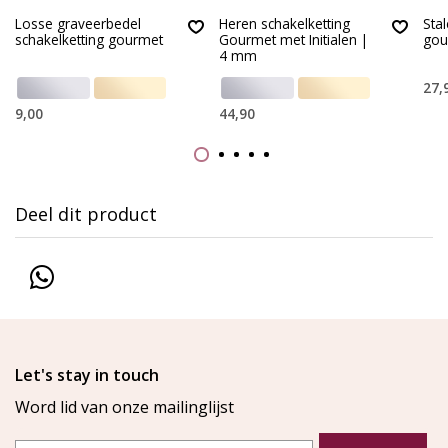
Losse graveerbedel
Heren schakelketting
Sta
schakelketting gourmet
Gourmet met Initialen |
gou
4 mm
27,
9,00
44,90
Deel dit product
Let's stay in touch
Word lid van onze mailinglijst