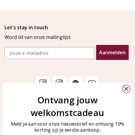
Let's stay in touch
Word lid van onze mailinglijst
Email
Aanmelden
Ontvang jouw
Klantenservice
KAYA Sieraden
welkomstcadeau
Bellen of WhatsApp Ma-Vr
Veelgestelde vragen
tussen 09:00-17:00
Sieraden onderhouden
Meld je aan voor onze nieuwsbrief en ontvang 10%
Tel: 0850003187
korting op je eerste aankoop.
Blog
WhatsApp: 0850003187