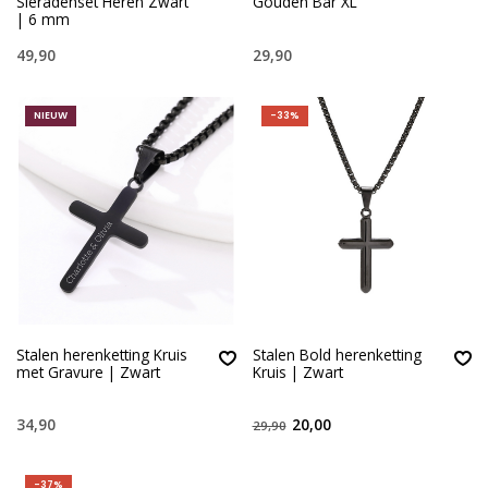
Sieradenset Heren Zwart
Gouden Bar XL
| 6 mm
49,90
29,90
NIEUW
-33%
Stalen herenketting Kruis
Stalen Bold herenketting
met Gravure | Zwart
Kruis | Zwart
34,90
20,00
29,90
-37%