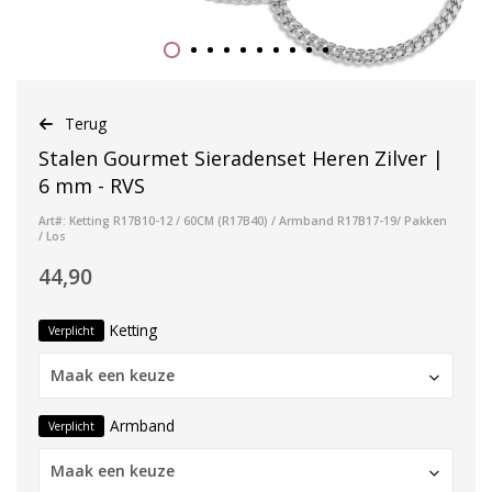
Terug
Stalen Gourmet Sieradenset Heren Zilver |
6 mm - RVS
Art#: Ketting R17B10-12 / 60CM (R17B40) / Armband R17B17-19/ Pakken
/ Los
44,90
Ketting
Verplicht
Maak een keuze
Armband
Verplicht
Maak een keuze