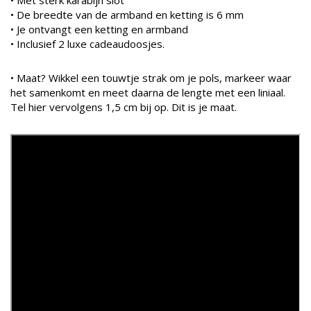
• De breedte van de armband en ketting is 6 mm
• Je ontvangt een ketting en armband
• Inclusief 2 luxe cadeaudoosjes.
• Maat? Wikkel een touwtje strak om je pols, markeer waar
het samenkomt en meet daarna de lengte met een liniaal.
Tel hier vervolgens 1,5 cm bij op. Dit is je maat.