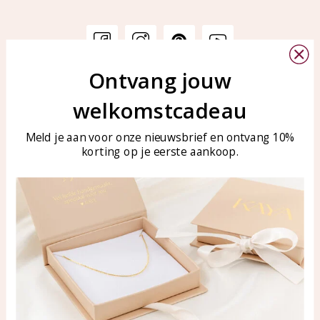
Ontvang jouw
Klantenservice
KAYA Sieraden
welkomstcadeau
Bellen of WhatsApp Ma-Vr
Veelgestelde vragen
tussen 09:00-17:00
Sieraden onderhouden
Meld je aan voor onze nieuwsbrief en ontvang 10%
Tel: 0850003187
korting op je eerste aankoop.
Blog
WhatsApp: 0850003187
klantenservice@kayasierade
n.nl
Producten
KAYA Sieraden
Alle producten
Over ons
Nieuwe producten
Samenwerken?