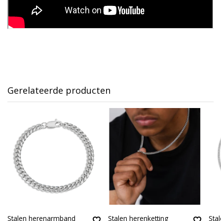
Gerelateerde producten
Stalen herenarmband
Stalen herenketting
Sta