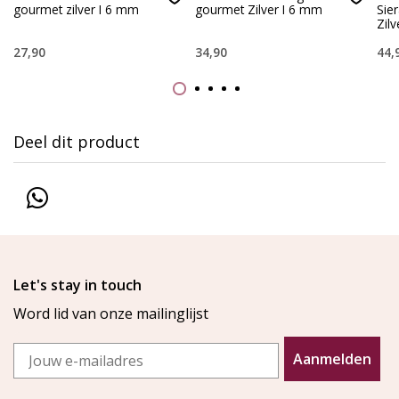
gourmet zilver I 6 mm
gourmet Zilver I 6 mm
Sie
Zil
27,90
34,90
44,
Deel dit product
Let's stay in touch
Word lid van onze mailinglijst
Email
Aanmelden