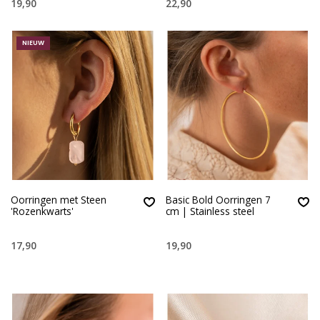
19,90
22,90
NIEUW
Oorringen met Steen
Basic Bold Oorringen 7
'Rozenkwarts'
cm | Stainless steel
17,90
19,90