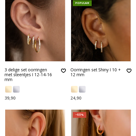
POPULAIR
3 delige set oorringen
Oorringen set Shiny I 10 +
met steentjes I 12-14-16
12 mm
mm
39,90
24,90
-60%