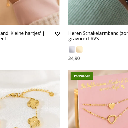
nd 'Kleine hartjes' |
Heren Schakelarmband (zo
eel
gravure) I RVS
34,90
POPULAIR