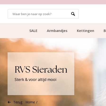
99
KLANTCIJFER 9.1
SALE
Armbandjes
Kettingen
B
RVS Sieraden
Sterk & voor altijd mooi
Terug
Home
/