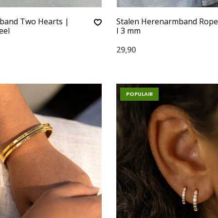
and Two Hearts |
Stalen Herenarmband Rope 
eel
I 3 mm
29,90
POPULAIR