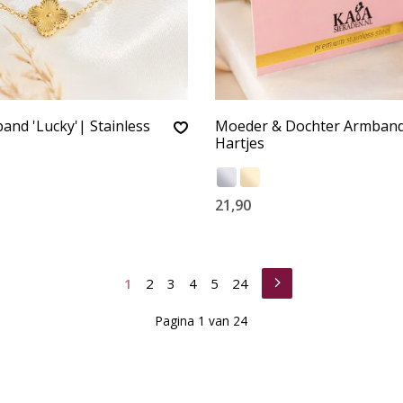
and 'Lucky'| Stainless
Moeder & Dochter Armband
Hartjes
21,90
1
2
3
4
5
24
Pagina 1 van 24