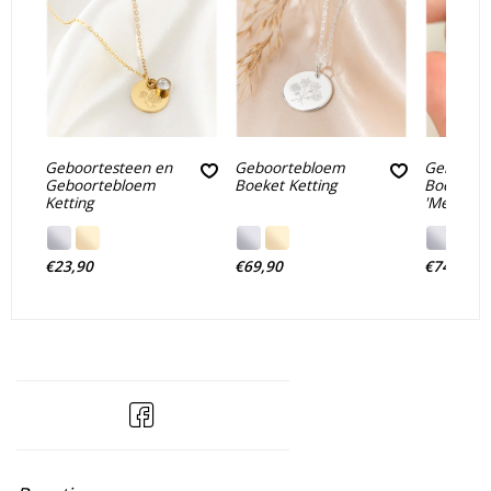
Geboortesteen en
Geboortebloem
Geboort
Geboortebloem
Boeket Ketting
Boeket Ke
Ketting
'Medaillon
€23,90
€69,90
€74,90