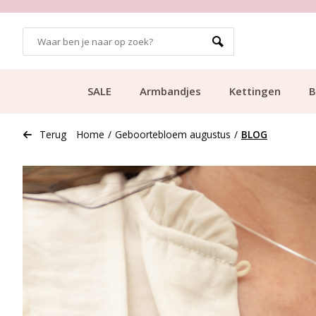
 BEZORGING VANAF €49.99
KLANTC
SALE
Armbandjes
Kettingen
B
Terug
Home
/
Geboortebloem augustus
/
BLOG