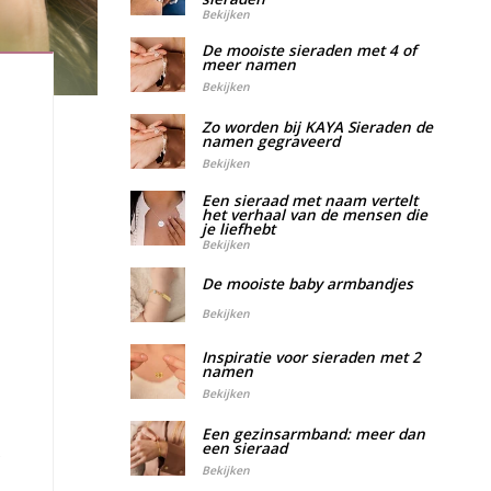
Bekijken
De mooiste sieraden met 4 of
meer namen
Bekijken
Zo worden bij KAYA Sieraden de
namen gegraveerd
Bekijken
Een sieraad met naam vertelt
het verhaal van de mensen die
je liefhebt
Bekijken
De mooiste baby armbandjes
Bekijken
Inspiratie voor sieraden met 2
namen
Bekijken
Een gezinsarmband: meer dan
een sieraad
e
Bekijken