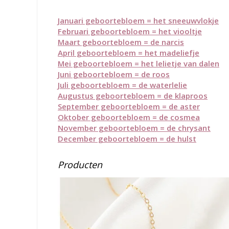
Januari geboortebloem = het sneeuwvlokje
Februari geboortebloem = het viooltje
Maart geboortebloem = de narcis
April geboortebloem = het madeliefje
Mei geboortebloem = het lelietje van dalen
Juni geboortebloem = de roos
Juli ge
boortebloem = de waterlelie
Augustus geboortebloem = de klaproos
September geboortebloem = de aster
Oktober geboortebloem = de cosmea
November geboortebloem = de chrysant
December geboortebloem = de hulst
Producten