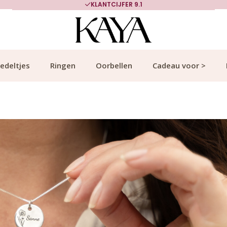
IJFER 9.1
700.000+ TEVREDEN K
edeltjes
Ringen
Oorbellen
Cadeau voor >