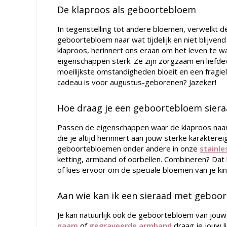
De klaproos als geboortebloem
In tegenstelling tot andere bloemen, verwelkt de
geboortebloem naar wat tijdelijk en niet blijvend 
klaproos, herinnert ons eraan om het leven te w
eigenschappen sterk. Ze zijn zorgzaam en liefdev
moeilijkste omstandigheden bloeit en een fragiel
cadeau is voor augustus-geborenen? Jazeker!
Hoe draag je een geboortebloem siera
Passen de eigenschappen waar de klaproos naar 
die je altijd herinnert aan jouw sterke karakter
geboortebloemen onder andere in onze
stainle
ketting, armband of oorbellen. Combineren? Dat
of kies ervoor om de speciale bloemen van je ki
Aan wie kan ik een sieraad met geboo
Je kan natuurlijk ook de geboortebloem van jouw
naam
of
gegraveerde armband
draag je jouw l