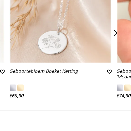
Geboortebloem Boeket Ketting
Geboor
'Medai
€69,90
€74,90