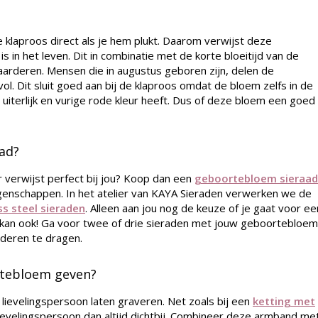
 klaproos direct als je hem plukt. Daarom verwijst deze
is in het leven. Dit in combinatie met de korte bloeitijd van de
aarderen. Mensen die in augustus geboren zijn, delen de
ol. Dit sluit goed aan bij de klaproos omdat de bloem zelfs in de
 uiterlijk en vurige rode kleur heeft. Dus of deze bloem een goed
ad?
verwijst perfect bij jou? Koop dan een
geboortebloem sieraad
eigenschappen. In het atelier van KAYA Sieraden verwerken we de
ss steel sieraden
. Alleen aan jou nog de keuze of je gaat voor ee
 kan ook! Ga voor twee of drie sieraden met jouw geboortebloem
nderen te dragen.
rtebloem geven?
 lievelingspersoon laten graveren. Net zoals bij een
ketting met
ievelingspersoon dan altijd dichtbij. Combineer deze armband me