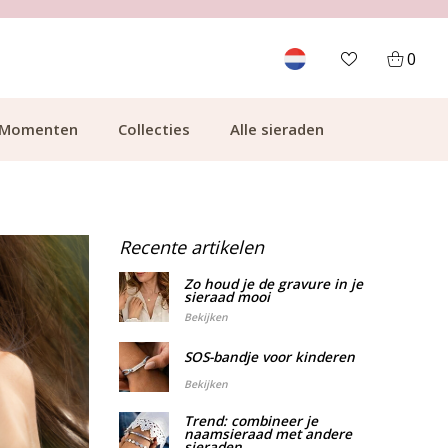
LANTEN
GRATIS BEZORGING VANAF €49.99
0
Momenten
Collecties
Alle sieraden
Recente artikelen
Zo houd je de gravure in je
sieraad mooi
Bekijken
SOS-bandje voor kinderen
Bekijken
Trend: combineer je
naamsieraad met andere
sieraden