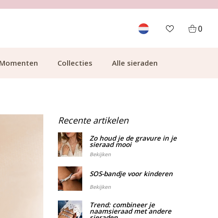
KLANTCIJFER 9.1
700.0
0
Momenten
Collecties
Alle sieraden
Recente artikelen
Zo houd je de gravure in je
sieraad mooi
Bekijken
SOS-bandje voor kinderen
Bekijken
Trend: combineer je
naamsieraad met andere
sieraden