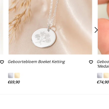
Geboortebloem Boeket Ketting
Geboor
'Medai
€69,90
€74,90