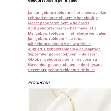
Geboortebloem per maand
Januari geboortebloem = het sneeuwvlokje
Februari geboortebloem = het viooltje
Maart geboortebloem = de narcis
April geboortebloem = het madeliefje
Mei geboortebloem = het lelietje van dalen
Juni geboortebloem = de roos
Juli ge
boortebloem = de waterlelie
Augustus geboortebloem = de klaproos
September geboortebloem = de aster
Oktober geboortebloem = de cosmea
November geboortebloem = de chrysant
December geboortebloem = de hulst
Producten