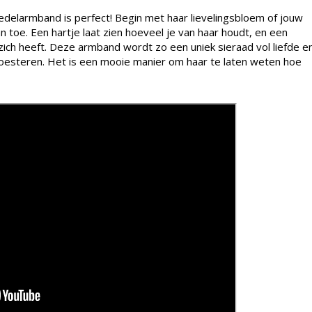
delarmband is perfect! Begin met haar lievelingsbloem of jouw
n toe. Een hartje laat zien hoeveel je van haar houdt, en een
ij zich heeft. Deze armband wordt zo een uniek sieraad vol liefde e
koesteren. Het is een mooie manier om haar te laten weten hoe