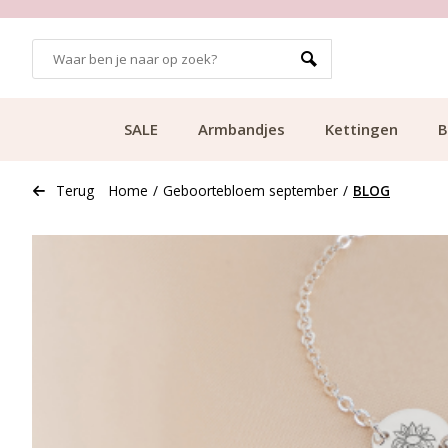
700.000+ TEVREDEN KLANTEN
SALE
Armbandjes
Kettingen
B
Terug
Home
/
Geboortebloem september
/
BLOG