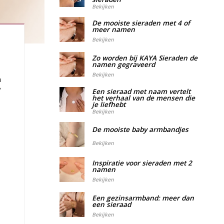
Bekijken
De mooiste sieraden met 4 of
meer namen
Bekijken
Zo worden bij KAYA Sieraden de
namen gegraveerd
Bekijken
n
?
Een sieraad met naam vertelt
het verhaal van de mensen die
je liefhebt
Bekijken
De mooiste baby armbandjes
Bekijken
Inspiratie voor sieraden met 2
namen
Bekijken
Een gezinsarmband: meer dan
een sieraad
Bekijken