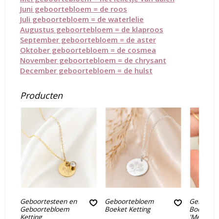
Juni geboortebloem = de roos
Juli ge
boortebloem = de waterlelie
Augustus geboortebloem = de klaproos
September geboortebloem = de aster
Oktober geboortebloem = de cosmea
November geboortebloem = de chrysant
December geboortebloem = de hulst
Producten
Geboortesteen en
Geboortebloem
Geboort
Geboortebloem
Boeket Ketting
Boeket Ke
Ketting
'Medaillon