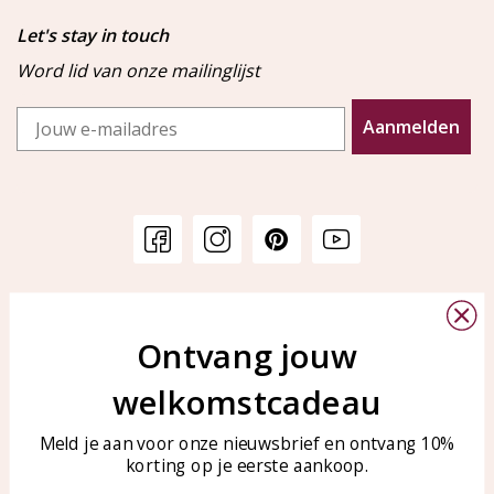
Let's stay in touch
Word lid van onze mailinglijst
Email
Aanmelden
Klantenservice
KAYA Sieraden
Bellen of WhatsApp Ma-Vr
Ontvang jouw
Veelgestelde vragen
tussen 09:00-17:00
Sieraden onderhouden
welkomstcadeau
Tel: 0850003187
Blog
WhatsApp: 0850003187
Meld je aan voor onze nieuwsbrief en ontvang 10%
klantenservice@kayasierade
korting op je eerste aankoop.
n.nl