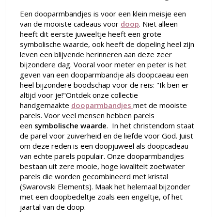
Een dooparmbandjes is voor een klein meisje een
van de mooiste cadeaus voor
doop
. Niet alleen
heeft dit eerste juweeltje heeft een grote
symbolische waarde, ook heeft de dopeling heel zijn
leven een blijvende herinneren aan deze zeer
bijzondere dag. Vooral voor meter en peter is het
geven van een dooparmbandje als doopcaeau een
heel bijzondere boodschap voor de reis: "Ik ben er
altijd voor je!"Ontdek onze collectie
handgemaakte
dooparmbandjes
met de mooiste
parels. Voor veel mensen hebben parels
een
symbolische waarde
. In het christendom staat
de parel voor zuiverheid en de liefde voor God. Juist
om deze reden is een doopjuweel als doopcadeau
van echte parels populair. Onze dooparmbandjes
bestaan uit zere mooie, hoge kwaliteit zoetwater
parels die worden gecombineerd met kristal
(Swarovski Elements). Maak het helemaal bijzonder
met een doopbedeltje zoals een engeltje, of het
jaartal van de doop.