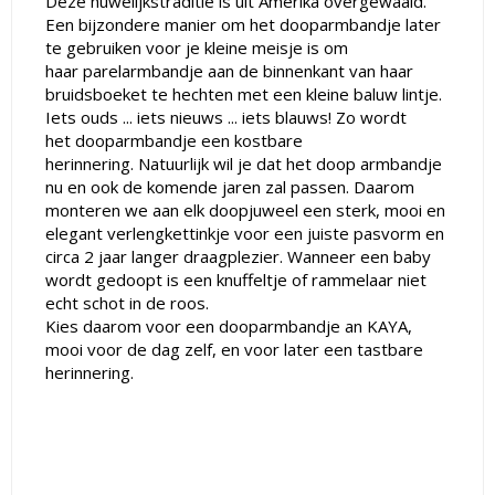
Deze huwelijkstraditie is uit Amerika overgewaaid.
Een bijzondere manier om het
dooparmbandje
later
te gebruiken voor je kleine meisje is om
haar
parelarmbandje
aan de binnenkant van haar
bruidsboeket te hechten met een kleine
baluw
lintje.
Iets ouds
...
iets nieuws
...
iets
blauws
! Zo wordt
het
dooparmbandje
een kostbare
herinnering. Natuurlijk wil je dat het doop armbandje
nu en ook de komende jaren zal passen. Daarom
monteren we aan elk
doopjuweel
een sterk, mooi en
elegant
verlengkettinkje
voor een juiste pasvorm en
circa 2 jaar langer
draagplezier
. Wanneer een baby
wordt gedoopt is een knuffeltje of rammelaar niet
echt schot in de roos.
Kies daarom voor een dooparmbandje an KAYA,
mooi voor de dag zelf, en voor later een tastbare
herinnering.