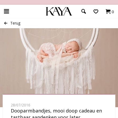
0
Terug
28/07/2016
Dooparmbandjes, mooi doop cadeau en
tastbaar aandenken voor later