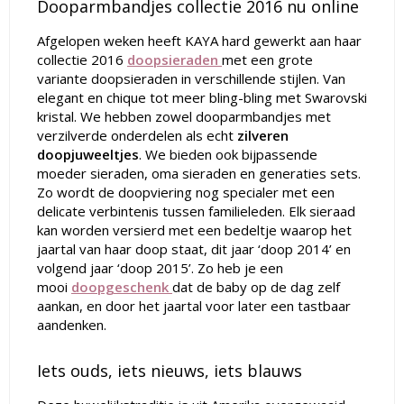
Dooparmbandjes collectie 2016 nu online
Afgelopen weken heeft KAYA hard gewerkt aan haar
collectie 2016
doopsieraden
met
een grote
variante
doopsieraden
in verschillende stijlen. Van
elegant en chique tot meer
bling-bling met Swarovski
kristal
. We hebben zowel dooparmbandjes met
verzilverde onderdelen als echt
zilveren
doopjuweeltjes
. We bieden ook bijpassende
moeder sieraden, oma sieraden en generaties sets.
Zo wordt de doopviering nog specialer met een
delicate verbintenis tussen familieleden. Elk sieraad
kan worden versierd met een bedeltje waarop het
jaartal van haar doop staat, dit jaar ‘doop 2014’ en
volgend jaar ‘doop 2015’. Zo heb je een
mooi
doopgeschenk
dat de baby op de dag zelf
aankan, en door het jaartal voor later een tastbaar
aandenken.
Iets ouds, iets nieuws, iets blauws