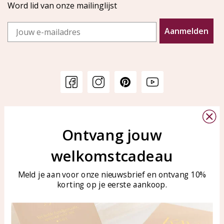
Word lid van onze mailinglijst
Email
Aanmelden
Klantenservice
KAYA Sieraden
Bellen of WhatsApp Ma-Vr
Ontvang jouw
Veelgestelde vragen
tussen 09:00-17:00
Sieraden onderhouden
welkomstcadeau
Tel: 0850003187
Blog
WhatsApp: 0850003187
Meld je aan voor onze nieuwsbrief en ontvang 10%
klantenservice@kayasierade
korting op je eerste aankoop.
n.nl