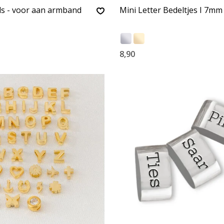
ls - voor aan armband
Mini Letter Bedeltjes I 7mm
8,90