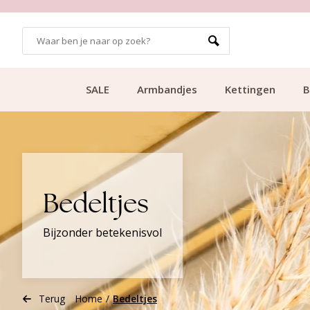
99
KLANTCIJFER 9.1
SALE
Armbandjes
Kettingen
B
Bedeltjes
Bijzonder betekenisvol
Terug
Home
/
Bedeltjes