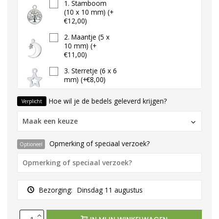
1. Stamboom
(10 x 10 mm) (+
€12,00)
2. Maantje (5 x
10 mm) (+
€11,00)
3. Sterretje (6 x 6
mm) (+€8,00)
4. Klavertje vier
Hoe wil je de bedels geleverd krijgen?
Verplicht
(6 x 7 mm) (+
€10,00)
Maak een keuze
5. Bol hartje
klein (5 x 5 mm)
Opmerking of speciaal verzoek?
Optioneel
(+€9,00)
6. Bol hartje
groot (7 x 8 mm)
(+€10,00)
Bezorging:
Dinsdag 11 augustus
7. Hartje met
hartjes eruit (5 x
6 mm) (+€10,00)