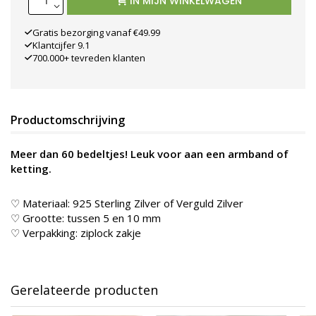
IN MIJN WINKELWAGEN
8. Hartje met
hartje eruit (9 x
Gratis bezorging vanaf €49.99
10 mm) (+
Klantcijfer 9.1
€10,00)
700.000+ tevreden klanten
9. Witte parel
met hartje aan 1
oogje (+€12,00)
Productomschrijving
10. - (+€8,00)
11. Open kruisje
Meer dan 60 bedeltjes! Leuk voor aan een armband of
(6 x 4 mm) (+
ketting.
€8,00)
13. - (+€12,00)
♡ Materiaal: 925 Sterling Zilver of Verguld Zilver
♡ Grootte: tussen 5 en 10 mm
14. Hartvormig
♡ Verpakking: ziplock zakje
slotje (6 x 7 mm)
(+€10,00)
15.
Eenhoornhoofdje
Gerelateerde producten
(6 x 7 mm) (+
€10,00)