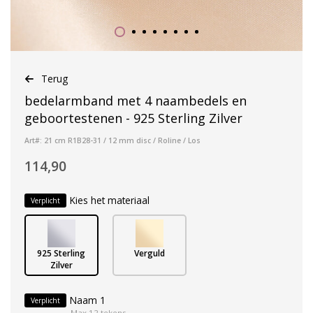
Terug
bedelarmband met 4 naambedels en
geboortestenen - 925 Sterling Zilver
Art#: 21 cm R1B28-31 / 12 mm disc / Roline / Los
114,90
Kies het materiaal
Verplicht
925 Sterling
Verguld
Zilver
Naam 1
Verplicht
Max 12 tekens