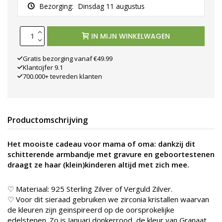
Bezorging:
Dinsdag 11 augustus
IN MIJN WINKELWAGEN
Gratis bezorging vanaf €49.99
Klantcijfer 9.1
700.000+ tevreden klanten
Productomschrijving
Het mooiste cadeau voor mama of oma: dankzij dit
schitterende armbandje met gravure en geboortestenen
draagt ze haar (klein)kinderen altijd met zich mee.
♡ Materiaal: 925 Sterling Zilver of Verguld Zilver.
♡ Voor dit sieraad gebruiken we zirconia kristallen waarvan
de kleuren zijn geinspireerd op de oorsprokelijke
edelstenen. Zo is Januari donkerrood, de kleur van Granaat.