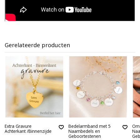
Gerelateerde producten
Extra Gravure
Bedelarmband met 5
Oma
Achterkant /Binnenzijde
Naambedels en
Naa
Geboortestenen
Geb