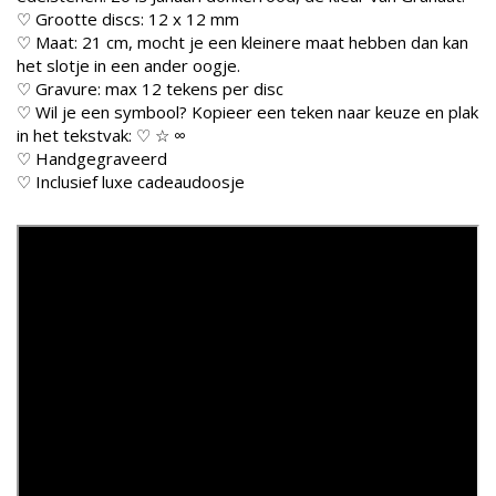
♡ Grootte discs: 12 x 12 mm
♡ Maat: 21 cm, mocht je een kleinere maat hebben dan kan
het slotje in een ander oogje.
♡ Gravure: max 12 tekens per disc
♡ Wil je een symbool? Kopieer een teken naar keuze en plak
in het tekstvak: ♡ ☆ ∞
♡ Handgegraveerd
♡ Inclusief luxe cadeaudoosje