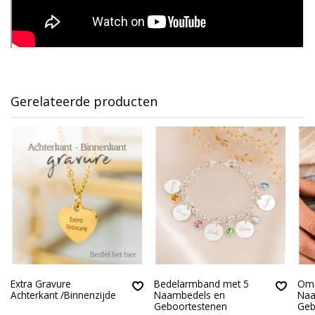
Gerelateerde producten
Extra Gravure
Bedelarmband met 5
Oma
Achterkant /Binnenzijde
Naambedels en
Naa
Geboortestenen
Geb