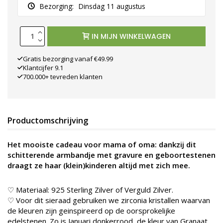
Bezorging:
Dinsdag 11 augustus
IN MIJN WINKELWAGEN
Gratis bezorging vanaf €49.99
Klantcijfer 9.1
700.000+ tevreden klanten
Productomschrijving
Het mooiste cadeau voor mama of oma: dankzij dit
schitterende armbandje met gravure en geboortestenen
draagt ze haar (klein)kinderen altijd met zich mee.
♡ Materiaal: 925 Sterling Zilver of Verguld Zilver.
♡ Voor dit sieraad gebruiken we zirconia kristallen waarvan
de kleuren zijn geinspireerd op de oorsprokelijke
edelstenen. Zo is Januari donkerrood, de kleur van Granaat.