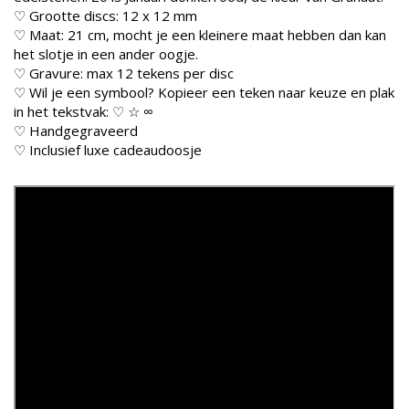
♡ Grootte discs: 12 x 12 mm
♡ Maat: 21 cm, mocht je een kleinere maat hebben dan kan
het slotje in een ander oogje.
♡ Gravure: max 12 tekens per disc
♡ Wil je een symbool? Kopieer een teken naar keuze en plak
in het tekstvak: ♡ ☆ ∞
♡ Handgegraveerd
♡ Inclusief luxe cadeaudoosje