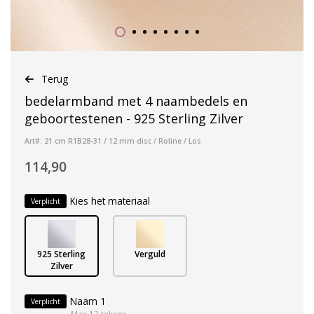
Terug
bedelarmband met 4 naambedels en
geboortestenen - 925 Sterling Zilver
Art#: 21 cm R1B28-31 / 12 mm disc / Roline / Los
114,90
Kies het materiaal
Verplicht
925 Sterling
Verguld
Zilver
Naam 1
Verplicht
Max 12 tekens