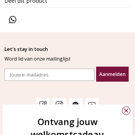
Deel dit product
Let's stay in touch
Word lid van onze mailinglijst
Email
Aanmelden
Ontvang jouw
Klantenservice
KAYA Sieraden
welkomstcadeau
Bellen of WhatsApp Ma-Vr
Veelgestelde vragen