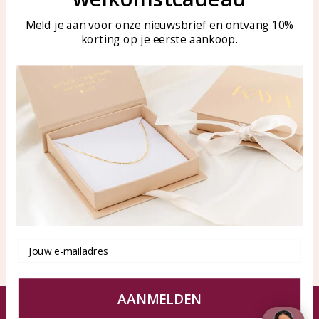
tussen 09:00-17:00
Sieraden onderhouden
Meld je aan voor onze nieuwsbrief en ontvang 10%
Tel: 0850003187
korting op je eerste aankoop.
Blog
WhatsApp: 0850003187
klantenservice@kayasierade
n.nl
Producten
KAYA Sieraden
Alle producten
Over ons
Nieuwe producten
Samenwerken?
Aanbiedingen
Tips en Advies
Duurzaamheid
Email
AANMELDEN
© KAYA Sieraden