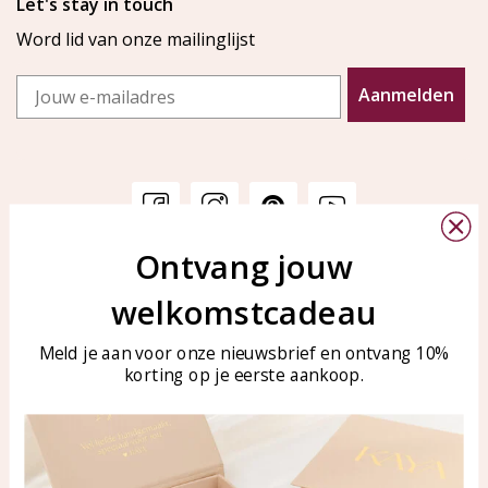
Let's stay in touch
Word lid van onze mailinglijst
Email
Aanmelden
Ontvang jouw
Klantenservice
KAYA Sieraden
welkomstcadeau
Bellen of WhatsApp Ma-Vr
Veelgestelde vragen
tussen 09:00-17:00
Sieraden onderhouden
Meld je aan voor onze nieuwsbrief en ontvang 10%
Tel: 0850003187
korting op je eerste aankoop.
Blog
WhatsApp: 0850003187
klantenservice@kayasierade
n.nl