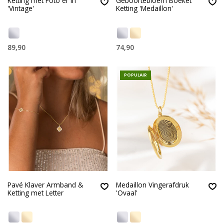
Ketting met Foto er in
Geboortebloem Boeket
'Vintage'
Ketting 'Medaillon'
89,90
74,90
POPULAIR
Pavé Klaver Armband &
Medaillon Vingerafdruk
Ketting met Letter
'Ovaal'