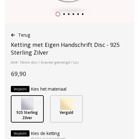
Terug
Ketting met Eigen Handschrift Disc - 925
Sterling Zilver
Art#: 16mm disc / Graveer gemengd / Los
69,90
Kies het materiaal
Verplicht
925 Sterling
Verguld
Zilver
Kies de ketting
Verplicht
Welke maat ketting?