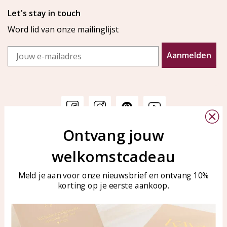
Let's stay in touch
Word lid van onze mailinglijst
Email
Aanmelden
Ontvang jouw
Klantenservice
KAYA Sieraden
welkomstcadeau
Bellen of WhatsApp Ma-Vr
Veelgestelde vragen
tussen 09:00-17:00
Sieraden onderhouden
Meld je aan voor onze nieuwsbrief en ontvang 10%
Tel: 0850003187
korting op je eerste aankoop.
Blog
WhatsApp: 0850003187
klantenservice@kayasierade
n.nl