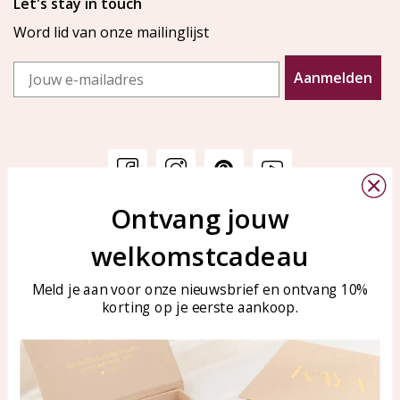
Let's stay in touch
Word lid van onze mailinglijst
Email
Aanmelden
Ontvang jouw
Klantenservice
KAYA Sieraden
welkomstcadeau
Bellen of WhatsApp Ma-Vr
Veelgestelde vragen
tussen 09:00-17:00
Sieraden onderhouden
Meld je aan voor onze nieuwsbrief en ontvang 10%
Tel: 0850003187
korting op je eerste aankoop.
Blog
WhatsApp: 0850003187
klantenservice@kayasierade
n.nl