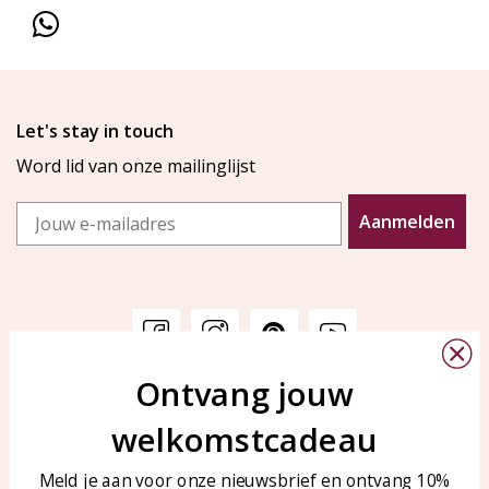
Let's stay in touch
Word lid van onze mailinglijst
Email
Aanmelden
Ontvang jouw
Klantenservice
KAYA Sieraden
welkomstcadeau
Bellen of WhatsApp Ma-Vr
Veelgestelde vragen
tussen 09:00-17:00
Sieraden onderhouden
Meld je aan voor onze nieuwsbrief en ontvang 10%
Tel: 0850003187