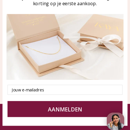
korting op je eerste aankoop.
Blog
WhatsApp: 0850003187
klantenservice@kayasierade
n.nl
Producten
KAYA Sieraden
Alle producten
Over ons
Nieuwe producten
Samenwerken?
Aanbiedingen
Tips en Advies
Duurzaamheid
Email
AANMELDEN
© KAYA Sieraden
Algemene voorwaarden
Disclaimer
Privacy Policy
Sitemap