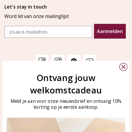
Let's stay in touch
Word lid van onze mailinglijst
Email
Aanmelden
Ontvang jouw
Klantenservice
KAYA Sieraden
welkomstcadeau
Bellen of WhatsApp Ma-Vr
Veelgestelde vragen
tussen 09:00-17:00
Sieraden onderhouden
Meld je aan voor onze nieuwsbrief en ontvang 10%
Tel: 0850003187
korting op je eerste aankoop.
Blog
WhatsApp: 0850003187
klantenservice@kayasierade
n.nl