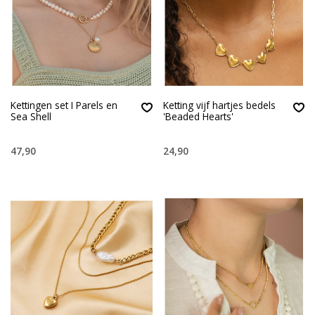
Kettingen set I Parels en
Ketting vijf hartjes bedels
Sea Shell
'Beaded Hearts'
47,90
24,90