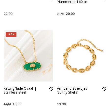
'Hammered' I 60 cm
22,90
20,00
29,90
-60%
Ketting 'Jade Ovaal' |
Armband Schelpjes
Stainless Steel
'Sunny Shells'
10,00
19,90
24,90