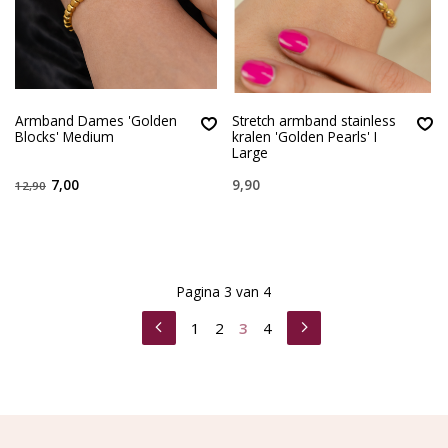
Armband Dames 'Golden
Stretch armband stainless
Blocks' Medium
kralen 'Golden Pearls' I
Large
7,00
9,90
12,90
Pagina 3 van 4
1
2
3
4