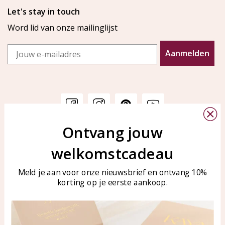
Let's stay in touch
Word lid van onze mailinglijst
Email
Aanmelden
Ontvang jouw
Klantenservice
KAYA Sieraden
welkomstcadeau
Bellen of WhatsApp Ma-Vr
Veelgestelde vragen
tussen 09:00-17:00
Sieraden onderhouden
Meld je aan voor onze nieuwsbrief en ontvang 10%
Tel: 0850003187
korting op je eerste aankoop.
Blog
WhatsApp: 0850003187
klantenservice@kayasierade
n.nl