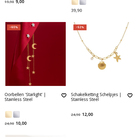
9,00
19,90
39,90
-60%
-52%
Oorbellen 'Starlight' |
Schakelketting Schelpjes |
Stainless Steel
Stainless Steel
12,00
24,90
10,00
24,90