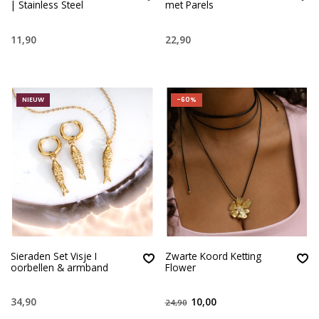
| Stainless Steel
met Parels
11,90
22,90
NIEUW
-60%
Sieraden Set Visje I
Zwarte Koord Ketting
oorbellen & armband
Flower
34,90
10,00
24,90