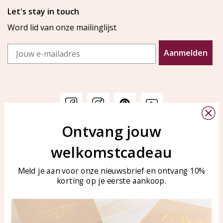
Let's stay in touch
Word lid van onze mailinglijst
Email
Aanmelden
Ontvang jouw
Klantenservice
KAYA Sieraden
welkomstcadeau
Bellen of WhatsApp Ma-Vr
Veelgestelde vragen
tussen 09:00-17:00
Sieraden onderhouden
Meld je aan voor onze nieuwsbrief en ontvang 10%
Tel: 0850003187
korting op je eerste aankoop.
Blog
WhatsApp: 0850003187
klantenservice@kayasierade
n.nl