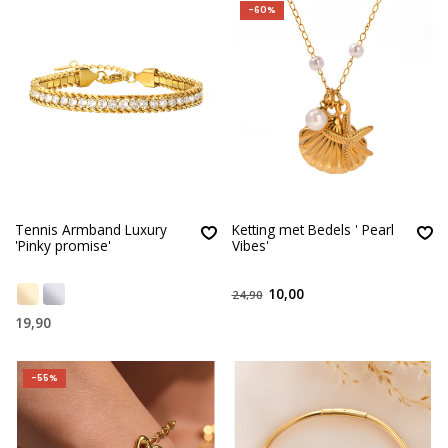
-60%
Tennis Armband Luxury
Ketting met Bedels ' Pearl
'Pinky promise'
Vibes'
10,00
24,90
19,90
-55%