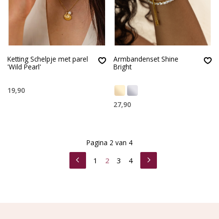
Ketting Schelpje met parel
Armbandenset Shine
'Wild Pearl'
Bright
19,90
27,90
Pagina 2 van 4
1
2
3
4