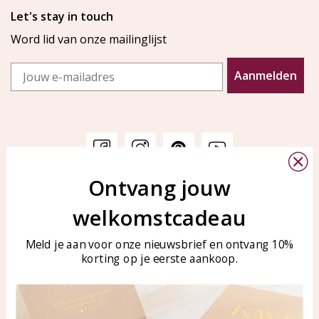
Let's stay in touch
Word lid van onze mailinglijst
Email
Aanmelden
Ontvang jouw
Klantenservice
KAYA Sieraden
welkomstcadeau
Bellen of WhatsApp Ma-Vr
Veelgestelde vragen
tussen 09:00-17:00
Sieraden onderhouden
Meld je aan voor onze nieuwsbrief en ontvang 10%
Tel: 0850003187
korting op je eerste aankoop.
Blog
WhatsApp: 0850003187
klantenservice@kayasierade
n.nl