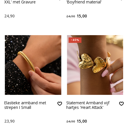
XXL' met Gravure
'Boyfriend material'
24,90
15,00
24,90
-40%
Elastieke armband met
Statement Armband vijf
strepen I Small
hartjes 'Heart Attack'
23,90
15,00
24,90