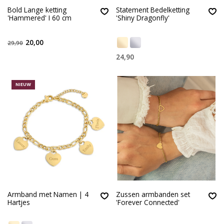
Bold Lange ketting
Statement Bedelketting
'Hammered' I 60 cm
'Shiny Dragonfly'
20,00
29,90
24,90
NIEUW
Armband met Namen | 4
Zussen armbanden set
Hartjes
'Forever Connected'