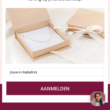
WhatsApp: 0850003187
klantenservice@kayasierade
n.nl
Producten
KAYA Sieraden
Alle producten
Over ons
Nieuwe producten
Samenwerken?
Aanbiedingen
Tips en Advies
Duurzaamheid
Email
AANMELDEN
© KAYA Sieraden
Algemene voorwaarden
Disclaimer
Privacy Policy
Sitemap