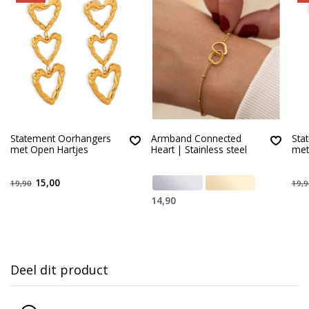
Statement Oorhangers
Armband Connected
Sta
met Open Hartjes
Heart | Stainless steel
met
15,00
19,90
19,9
14,90
Deel dit product