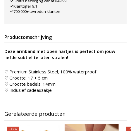
Gratis bezorging vanaf €49.99
Klantcijfer 9.1
700.000+ tevreden klanten
Productomschrijving
Deze armband met open hartjes is perfect om jouw
liefde subtiel te laten stralen!
♡ Premium Stainless Steel, 100% waterproof
♡ Grootte: 17 + 5 cm
♡ Grootte bedels: 14mm
♡ Inclusief cadeauzakje
Gerelateerde producten
-25%
-