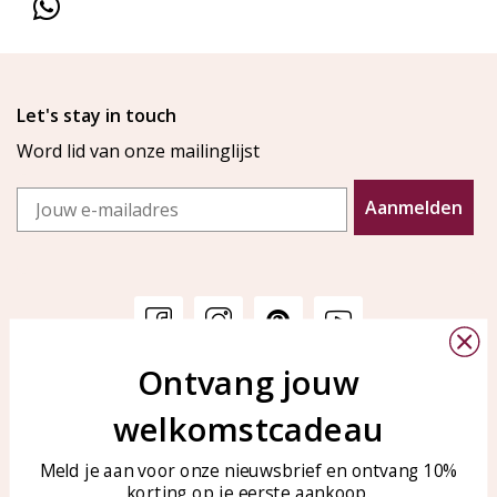
Let's stay in touch
Word lid van onze mailinglijst
Email
Aanmelden
Ontvang jouw
Klantenservice
KAYA Sieraden
welkomstcadeau
Bellen of WhatsApp Ma-Vr
Veelgestelde vragen
tussen 09:00-17:00
Sieraden onderhouden
Meld je aan voor onze nieuwsbrief en ontvang 10%
Tel: 0850003187
korting op je eerste aankoop.
Blog