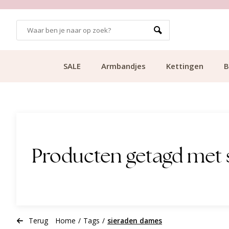
GRATIS BEZORGING VANAF €49.99
SALE
Armbandjes
Kettingen
B
Producten getagd met
Terug
Home
/
Tags
/
sieraden dames