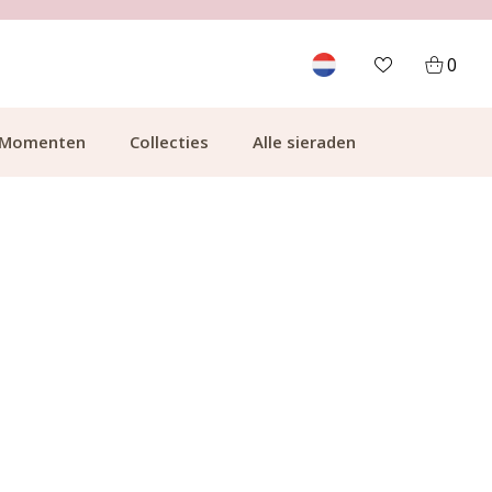
700.000+ TEVREDEN KLANTEN
0
Momenten
Collecties
Alle sieraden