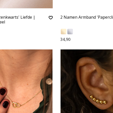
zenkwarts' Liefde |
2 Namen Armband 'Papercli
eel
34,90