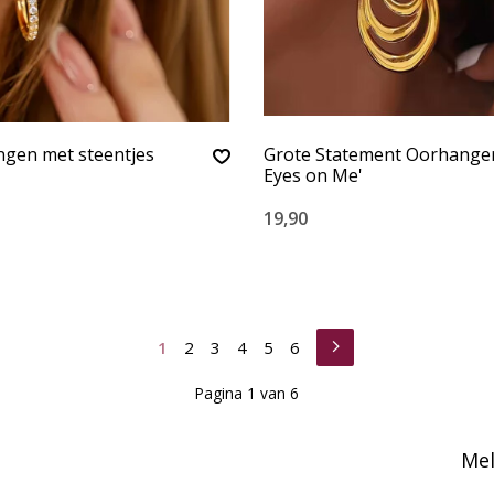
ngen met steentjes
Grote Statement Oorhangers
Eyes on Me'
19,90
1
2
3
4
5
6
Pagina 1 van 6
Mel