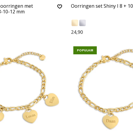
t oorringen met
Oorringen set Shiny I 8 + 
 8-10-12 mm
24,90
POPULAIR