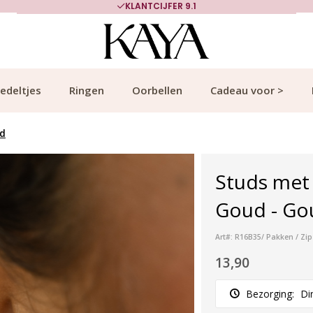
KLANTCIJFER 9.1
edeltjes
Ringen
Oorbellen
Cadeau voor >
ud
Studs met 
Goud - Go
Art#: R16B35/ Pakken / Zip
13,90
Bezorging:
Di