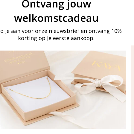
Ontvang jouw
welkomstcadeau
d je aan voor onze nieuwsbrief en ontvang 10%
korting op je eerste aankoop.
ay in touch
an onze mailinglijst
Aanmelden
eraden
of WhatsApp Ma-Vr
09:00-17:00