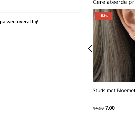
Gerelateerde p
-53%
 passen overal bij!
Studs met Bloemet
7,00
14,90