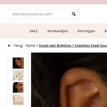
GRATIS BEZORGING VANAF €49.99
SALE
Armbandjes
Kettingen
B
Terug
Home
/
Studs met Bolletjes | Stainless Steel Go