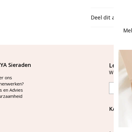
Deel dit artikel
Mel
YA Sieraden
Let's st
Word lid v
er ons
menwerken?
Email
s en Advies
urzaamheid
KAYA Si
Bellen 
tussen 