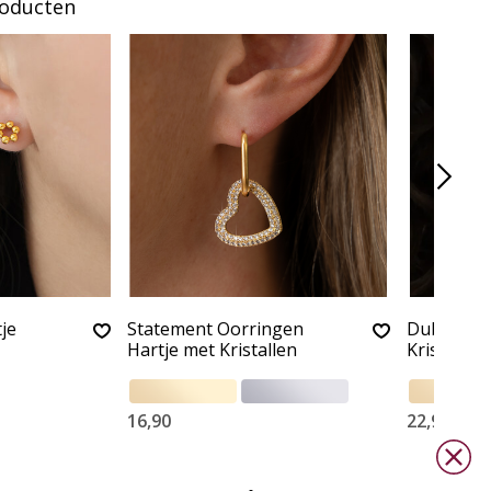
roducten
je
Statement Oorringen
Dubbele 
Hartje met Kristallen
Kristallen
16,90
22,90