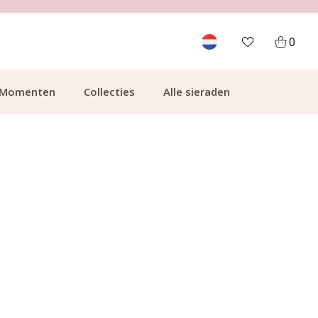
700.000+ TEVREDEN KLANTEN
0
Momenten
Collecties
Alle sieraden