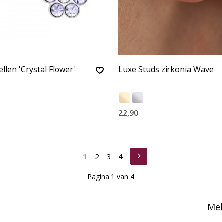
llen 'Crystal Flower'
Luxe Studs zirkonia Wave
22,90
1
2
3
4
Pagina 1 van 4
Mel