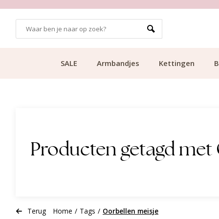
GRATIS BEZORGING VANAF €49.99
SALE
Armbandjes
Kettingen
B
Producten getagd met 
Terug
Home
/
Tags
/
Oorbellen meisje