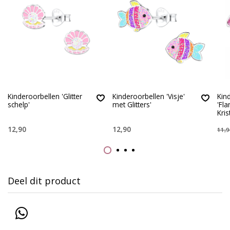
Kinderoorbellen 'Glitter
Kinderoorbellen 'Visje'
Kin
schelp'
met Glitters'
'Fl
Kris
12,90
12,90
11,9
Deel dit product