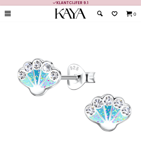
KLANTCIJFER 9.1
0