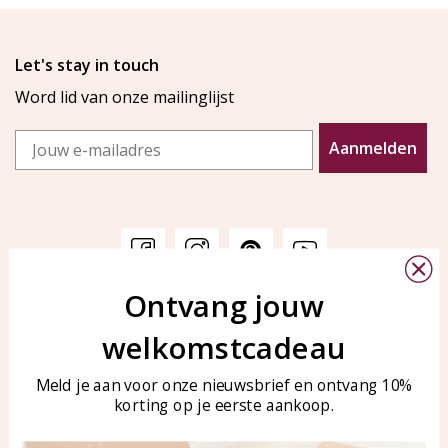
Let's stay in touch
Word lid van onze mailinglijst
Email
Aanmelden
Ontvang jouw
Klantenservice
KAYA Sieraden
welkomstcadeau
Bellen of WhatsApp Ma-Vr
Veelgestelde vragen
tussen 09:00-17:00
Sieraden onderhouden
Meld je aan voor onze nieuwsbrief en ontvang 10%
Tel: 0850003187
korting op je eerste aankoop.
Blog
WhatsApp: 0850003187