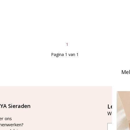
1
Pagina 1 van 1
Mel
YA Sieraden
Let's st
Word lid v
er ons
menwerken?
Email