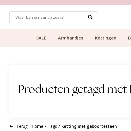
GRATIS BEZORGING VANAF €49.99
SALE
Armbandjes
Kettingen
B
Producten getagd met 
Terug
Home
/
Tags
/
Ketting met geboortesteen