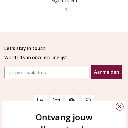
Pagina 1 van 1
1
Let's stay in touch
Word lid van onze mailinglijst
Email
Aanmelden
Ontvang jouw
Klantenservice
KAYA Sieraden