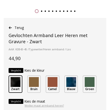
Terug
Gevlochten Armband Leer Heren met
Gravure - Zwart
Art#: K3B43-45 /Typewriter/Heren armband / Los
44,90
Kies de kleur
Verplicht
Zwart
Bruin
Camel
Blauw
Groen
Kies de maat
Verplicht
Welke maat armband heren?