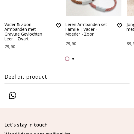
Vader & Zoon
Leren Armbanden set
Jon
Armbanden met
Familie | Vader -
met
Gravure Gevlochten
Moeder - Zoon
Leer | Zwart
79,90
39,
79,90
Deel dit product
Let's stay in touch