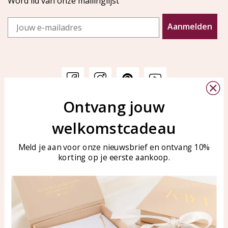
Word lid van onze mailinglijst
Email
Aanmelden
Ontvang jouw
Klantenservice
KAYA Sieraden
welkomstcadeau
Bellen of WhatsApp Ma-Vr
Veelgestelde vragen
tussen 09:00-17:00
Sieraden onderhouden
Meld je aan voor onze nieuwsbrief en ontvang 10%
Tel: 0850003187
korting op je eerste aankoop.
Blog
WhatsApp: 0850003187
klantenservice@kayasierade
n.nl