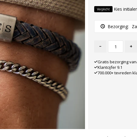
Kies initiale
Verplicht
Bezorging:
Za
-
+
Gratis bezorging van
Klantcijfer 9.1
700.000+ tevreden kl