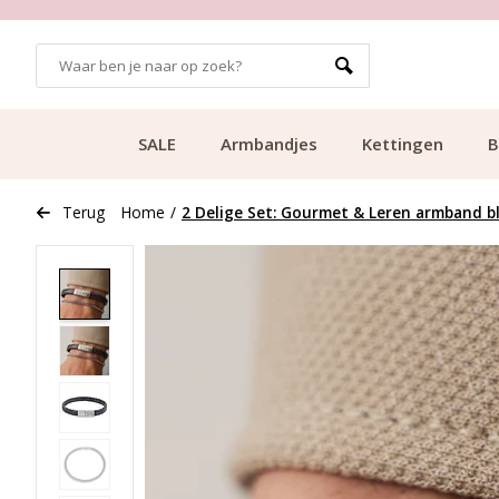
700.000+ TEVREDEN KLANTEN
SALE
Armbandjes
Kettingen
B
Terug
Home
/
2 Delige Set: Gourmet & Leren armband b