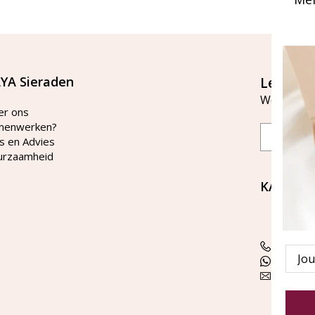
YA Sieraden
Let's st
Word lid v
er ons
menwerken?
Email
s en Advies
urzaamheid
KAYA Si
Bellen 
tussen 
Tel: 08
Emai
WhatsA
klanten