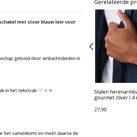
Gerelateerde p
chakel met stoer blauw leer voor
nschap gelooid door ambachtslieden in
ak in het tekstvak: ♡ ☆ ∞
Stalen herenarmb
gourmet zilver I 
27,90
aar het samenkomt en meet daarna de