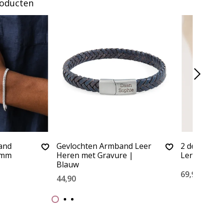
roducten
and
Gevlochten Armband Leer
2 delige s
4 mm
Heren met Gravure |
Leren ar
Blauw
69,90
44,90