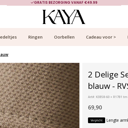
GRATIS BEZORGING VANAF €49.99
edeltjes
Ringen
Oorbellen
Cadeau voor >
lauw
2 Delige 
blauw - RV
Art#: K3B58-60 + R17B1 tm
69,90
Lengte arm
Verplicht