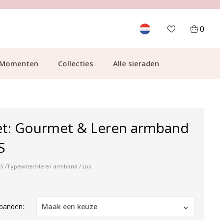
KLANTCIJFER 9.1
0
Momenten
Collecties
Alle sieraden
Set: Gourmet & Leren armband
S
 5 /Typewriter/Heren armband / Los
banden:
Maak een keuze