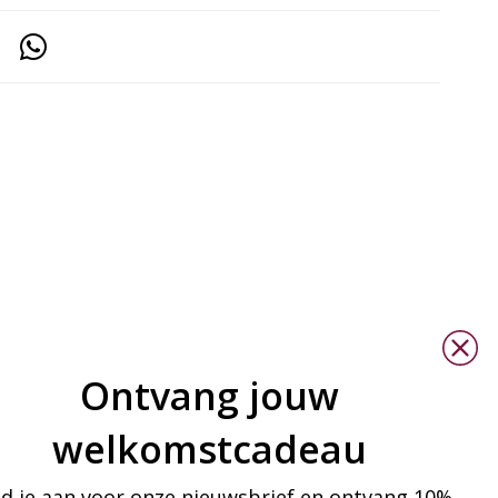
Ontvang jouw
welkomstcadeau
d je aan voor onze nieuwsbrief en ontvang 10%