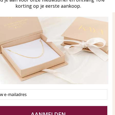
korting op je eerste aankoop.
ay in touch
an onze mailinglijst
Aanmelden
eraden
of WhatsApp Ma-Vr
09:00-17:00
5 000 31 87
l
pp: 085 000 31 87
service@kayasieraden.nl
AANMELDEN